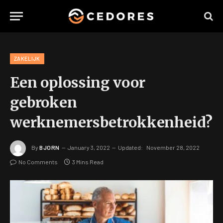
ZAKELIJK
Een oplossing voor
gebroken
werknemersbetrokkenheid?
By
BJORN
January 3, 2022
Updated:
November 28, 2022
No Comments
3 Mins Read