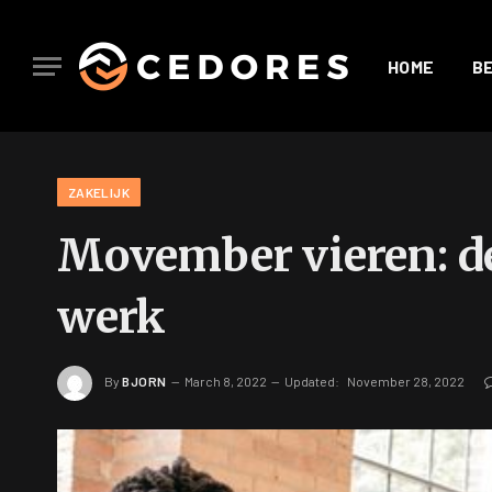
HOME
B
ZAKELIJK
Movember vieren: d
werk
By
BJORN
March 8, 2022
Updated:
November 28, 2022