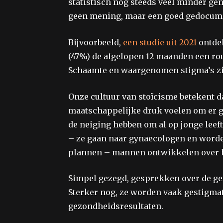
statistisch nog steeds veel minder ge
geen mening, maar een goed gedocume
Bijvoorbeeld,
een studie uit 2021
ontdek
(47%) de afgelopen 12 maanden een ro
Schaamte en waargenomen stigma’s zij
Onze cultuur van stoïcisme betekent 
maatschappelijke druk voelen om er 
de neiging hebben om al op jonge leef
– ze gaan naar gynaecologen en worde
plannen – mannen ontwikkelen over he
Simpel gezegd, gesprekken over de ge
Sterker nog, ze worden vaak gestigmatis
gezondheidsresultaten.